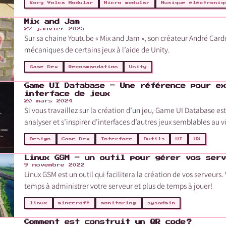
Korg Volca Modular
Micro modular
Musique éléctroniq
Mix and Jam
27 janvier 2025
ｷﾒﾔｾｾ
Sur sa chaine Youtube « Mix and Jam », son créateur André Cardo
mécaniques de certains jeux à l’aide de Unity.
Game Dev
Recommandation
Unity
Game UI Database – Une référence pour ex
interface de jeux
20 mars 2024
Si vous travaillez sur la création d’un jeu, Game UI Database e
analyser et s’inspirer d’interfaces d’autres jeux semblables au v
Design
Game Dev
Interface
Outils
UI
UX
Linux GSM – un outil pour gérer vos serv
9 novembre 2022
Linux GSM est un outil qui facilitera la création de vos serveurs
temps à administrer votre serveur et plus de temps à jouer!
linux
minecraft
monitoring
sysadmin
Comment est construit un QR code ?