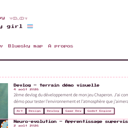
aby
龴ↀ◡ↀ龴
dy girl
v
Bluesky map
A propos
Devlog – terrain démo visuelle
4 août 2026
2ème devlog du développement de mon jeu Chaperon. J’ai co
démo pour tester l’environnement et l’atmosphère que j’aimerai
Art
Design
Devlog
Game Dev
Godot Engine
Neuro-evolution – Apprentissage supervis
2 août 2026