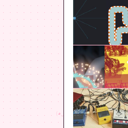
ʕ•ᴥ•ʔ
ｶ/ﾊﾑｵ