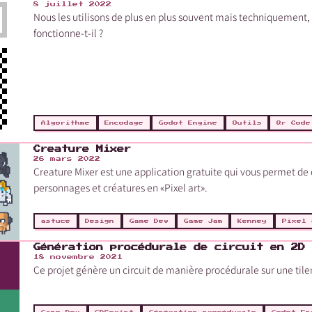
8 juillet 2022
Nous les utilisons de plus en plus souvent mais techniquemen
fonctionne-t-il ?
Algorithme
Encodage
Godot Engine
Outils
Qr Code
Creature Mixer
26 mars 2022
Creature Mixer est une application gratuite qui vous permet de
personnages et créatures en «Pixel art».
astuce
Design
Game Dev
Game Jam
Kenney
Pixel 
Génération procédurale de circuit en 2D
18 novembre 2021
Ce projet génère un circuit de manière procédurale sur une til