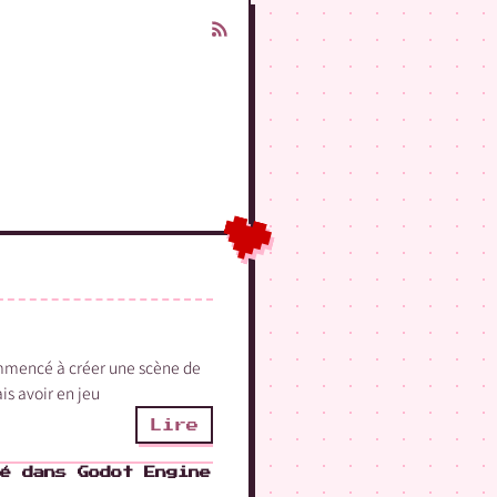
mmencé à créer une scène de
s avoir en jeu
Lire
é dans Godot Engine